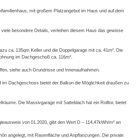
eifamilienhaus, mit großem Platzangebot im Haus und auf dem
e viele besondere Details, verleihen diesem Haus das gewisse
azu ca. 135qm Keller und die Doppelgarage mit ca. 41m². Die
Wohnung im Dachgeschoß ca. 116m².
d offen, siehe auch Grundrisse und Innenaufnahmen.
 im Dachgeschoss bietet der Balkon die Möglichkeit draußen zu
llräume. Die Massivgarage mit Satteldach hat ein Rolltor, bietet
gieausweis von 01.2020, gibt den
Wert D – 114,47kWh/m² an
ön angelegt, mit Rasenfläche und Anpflanzungen. Die private