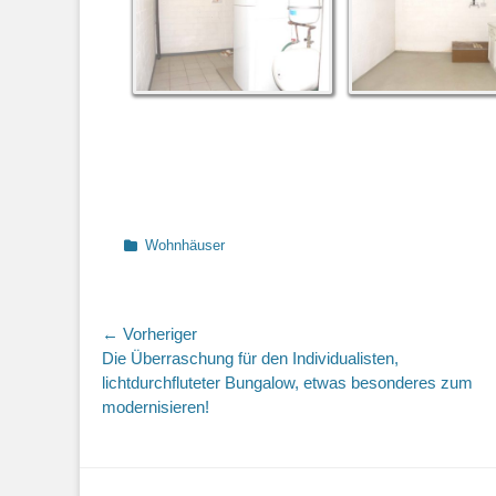
Kategorien
Wohnhäuser
Beitragsnavigation
← Vorheriger
Vorheriger
Die Überraschung für den Individualisten,
Beitrag:
lichtdurchfluteter Bungalow, etwas besonderes zum
modernisieren!