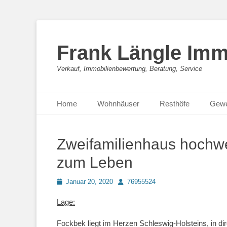
Frank Längle Imm
Verkauf, Immobilienbewertung, Beratung, Service
Primäres Menü
Zum
Home
Wohnhäuser
Resthöfe
Gewe
Inhalt
springen
Zweifamilienhaus hochwert
zum Leben
Posted
Autor
Januar 20, 2020
76955524
on
Lage:
Fockbek liegt im Herzen Schleswig-Holsteins, in di