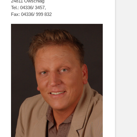
24811 Owschlag
Tel.: 04336/ 3457,
Fax: 04336/ 999 832