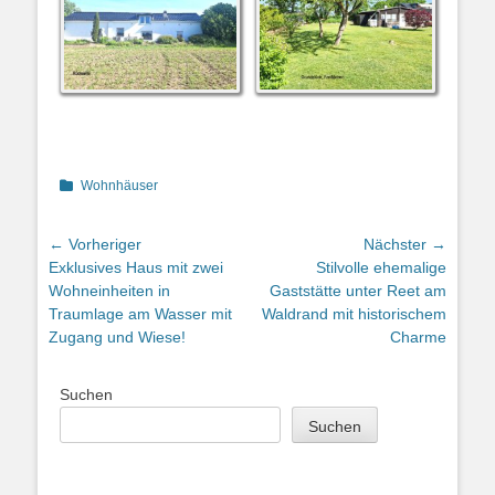
Kategorien
Wohnhäuser
Beitragsnavigation
← Vorheriger
Nächster →
Vorheriger
Nächster
Exklusives Haus mit zwei
Stilvolle ehemalige
Beitrag:
Beitrag:
Wohneinheiten in
Gaststätte unter Reet am
Traumlage am Wasser mit
Waldrand mit historischem
Zugang und Wiese!
Charme
Suchen
Suchen