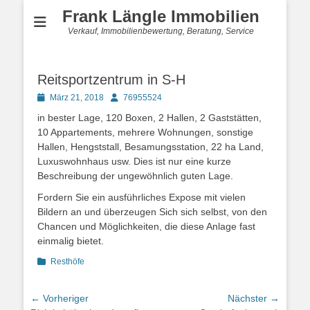
Frank Längle Immobilien
Verkauf, Immobilienbewertung, Beratung, Service
Reitsportzentrum in S-H
Posted
Autor
März 21, 2018
76955524
on
in bester Lage, 120 Boxen, 2 Hallen, 2 Gaststätten,
10 Appartements, mehrere Wohnungen, sonstige
Hallen, Hengststall, Besamungsstation, 22 ha Land,
Luxuswohnhaus usw. Dies ist nur eine kurze
Beschreibung der ungewöhnlich guten Lage.
Fordern Sie ein ausführliches Expose mit vielen
Bildern an und überzeugen Sich sich selbst, von den
Chancen und Möglichkeiten, die diese Anlage fast
einmalig bietet.
Kategorien
Resthöfe
Beitragsnavigation
← Vorheriger
Nächster →