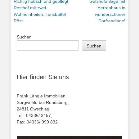
Vorheriger
Nächster
Richtig hübsch und gepflegt,
Gutshofanlage mit
Beitrag:
Beitrag:
Resthof mit zwei
Herrenhaus in
Wohneinheiten, Tensbüttel
wunderschöner
Röst.
Dorfrandlage!
Suchen
Suchen
Hier finden Sie uns
Frank Längle Immobilien
Sorgwohld bei Rendsburg,
24811 Owschlag
Tel.: 04336/ 3457,
Fax: 04336/ 999 832