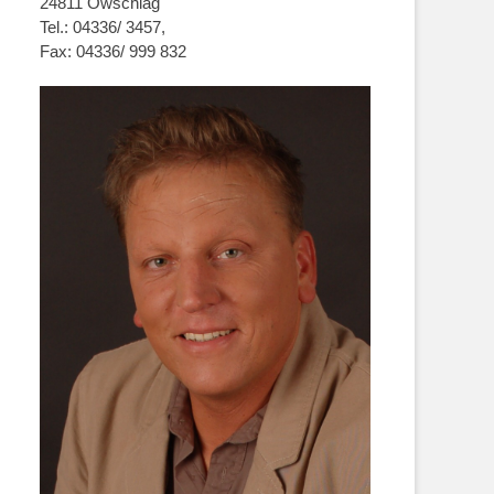
24811 Owschlag
Tel.: 04336/ 3457,
Fax: 04336/ 999 832