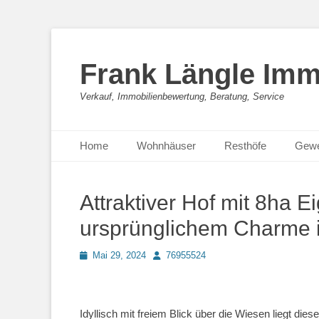
Frank Längle Imm
Verkauf, Immobilienbewertung, Beratung, Service
Primäres Menü
Zum
Home
Wohnhäuser
Resthöfe
Gewe
Inhalt
springen
Attraktiver Hof mit 8ha E
ursprünglichem Charme
Posted
Autor
Mai 29, 2024
76955524
on
Idyllisch mit freiem Blick über die Wiesen liegt dies