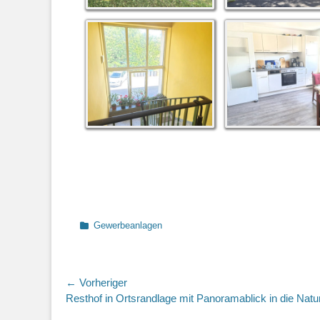
Kategorien
Gewerbeanlagen
Beitragsnavigation
← Vorheriger
Vorheriger
Resthof in Ortsrandlage mit Panoramablick in die Natu
Beitrag: