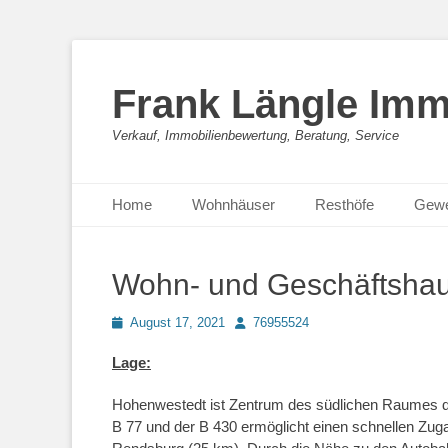
Frank Längle Imm
Verkauf, Immobilienbewertung, Beratung, Service
Primäres Menü
Zum
Home
Wohnhäuser
Resthöfe
Gewe
Inhalt
springen
Wohn- und Geschäftshaus
Posted
Autor
August 17, 2021
76955524
on
Lage:
Hohenwestedt ist Zentrum des südlichen Raumes d
B 77 und der B 430 ermöglicht einen schnellen Zu