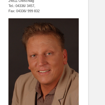
24811 Owschlag
Tel.: 04336/ 3457,
Fax: 04336/ 999 832