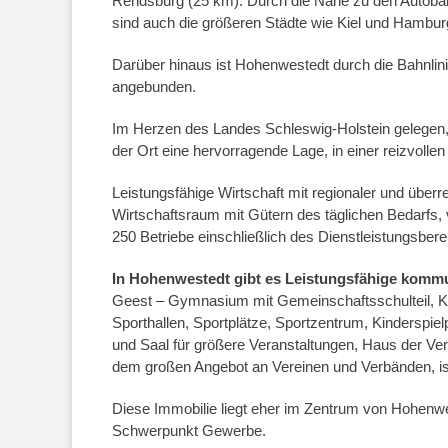
Rendsburg (25 km). Durch die Nähe zu den Autobah
sind auch die größeren Städte wie Kiel und Hambur
Darüber hinaus ist Hohenwestedt durch die Bahnlin
angebunden.
Im Herzen des Landes Schleswig-Holstein gelegen, 
der Ort eine hervorragende Lage, in einer reizvol
Leistungsfähige Wirtschaft mit regionaler und übe
Wirtschaftsraum mit Gütern des täglichen Bedarfs,
250 Betriebe einschließlich des Dienstleistungsbere
In Hohenwestedt gibt es Leistungsfähige komm
Geest – Gymnasium mit Gemeinschaftsschulteil, Ki
Sporthallen, Sportplätze, Sportzentrum, Kinderspie
und Saal für größere Veranstaltungen, Haus der V
dem großen Angebot an Vereinen und Verbänden, ist
Diese Immobilie liegt eher im Zentrum von Hohenwe
Schwerpunkt Gewerbe.