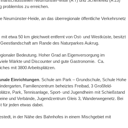
nanschlußstellen Neumünster-Mitte (A 7) und Schenefeld (A 23)
g problemlos zu erreichen.
ie Neumünster-Heide, an das überregionale öffentliche Verkehrsnetz
mit etwa 50 km gleichweit entfernt von Ost- und Westküste, besitzt
len Geestlandschaft am Rande des Naturparkes Aukrug.
rregionaler Bedeutung. Hoher Grad an Eigenversorgung im
 viele Märkte und Discounter und gute Gastronomie. Ca.
iches mit 3800 Arbeitsplätzen.
unale Einrichtungen
. Schule am Park – Grundschule, Schule Hohe
ndergarten, Familienzentrum beheiztes Freibad, 3 Großfeld-
lplätze, Park, Tennisanlage, Sport- und Jugendheim mit Schießstand
ereine und Verbände, Jugendzentrum Gleis 3, Wanderwegenetz. Bei
 für jeden etwas dabei.
stedt, in der Nähe des Bahnhofes in einem Mischgebiet mit