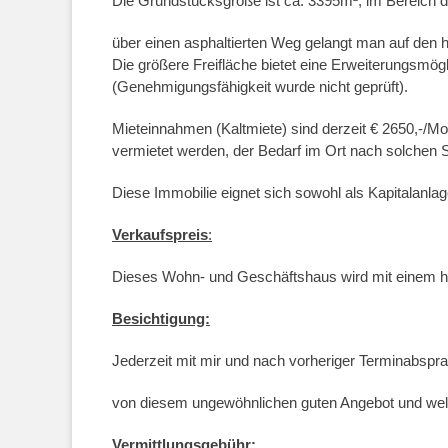
Die Grundstücksgröße ist ca. 3395m², im Bereich der 
über einen asphaltierten Weg gelangt man auf den 
Die größere Freifläche bietet eine Erweiterungsmögl
(Genehmigungsfähigkeit wurde nicht geprüft).
Mieteinnahmen (Kaltmiete) sind derzeit € 2650,-/Mo
vermietet werden, der Bedarf im Ort nach solchen St
Diese Immobilie eignet sich sowohl als Kapitalanla
Verkaufspreis
:
Dieses Wohn- und Geschäftshaus wird mit einem he
Besichtigung:
Jederzeit mit mir und nach vorheriger Terminabspr
von diesem ungewöhnlichen guten Angebot und wel
Vermittlungsgebühr: