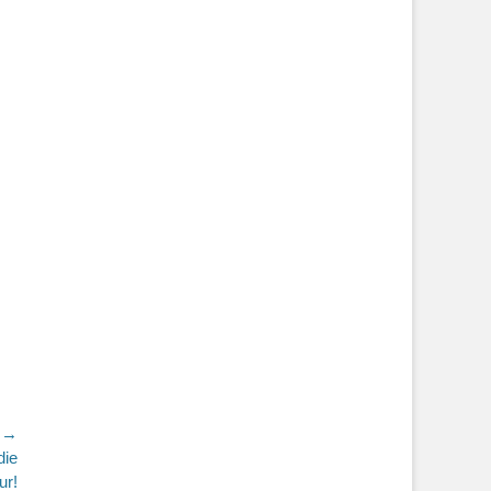
r →
die
ur!