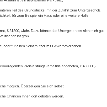
Auffahrt ist ein asphaltierter Parkplatz,
hinteren Teil des Grundstücks, mit der Zufahrt zum Untergeschoß.
ichkeit, für zum Beispiel ein Haus oder eine weitere Halle
nat, € 31800,-/Jahr. Dazu könnte das Untergeschoss sicherlich gut
ellflächen ist groß.
ge, oder für einen Selbstnutzer mit Gewerbevorhaben.
rvorragenden Preisleistungsverhältnis angeboten, € 498000,-
ache möglich. Überzeugen Sie sich selbst
che Chancen Ihnen dort geboten werden.