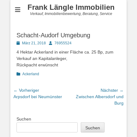
Frank Längle Immobilien
Verkauf, Immobilienbewertung, Beratung, Service
Schacht-Audorf Umgebung
Posted
Autor
März 21, 2018
76955524
on
4 Hektar Ackerland in einer Fläche ca. 25 Bp, zum
Verkauf an Kapitalanleger,
Rückpacht erwünscht
Kategorien
Ackerland
Beitragsnavigation
← Vorheriger
Nächster →
Vorheriger
Nächster
Arpsdorf bei Neumünster
Zwischen Albersdorf und
Beitrag:
Beitrag:
Burg
Suchen
Suchen