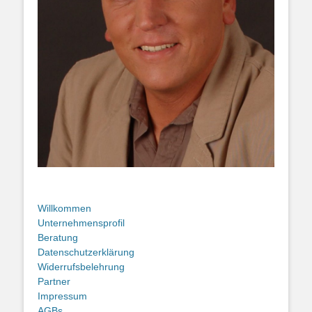
Willkommen
Unternehmensprofil
Beratung
Datenschutzerklärung
Widerrufsbelehrung
Partner
Impressum
AGBs