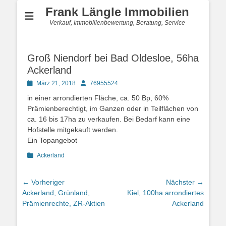
Frank Längle Immobilien
Verkauf, Immobilienbewertung, Beratung, Service
Groß Niendorf bei Bad Oldesloe, 56ha
Ackerland
Posted
Autor
März 21, 2018
76955524
on
in einer arrondierten Fläche, ca. 50 Bp, 60%
Prämienberechtigt, im Ganzen oder in Teilflächen von
ca. 16 bis 17ha zu verkaufen. Bei Bedarf kann eine
Hofstelle mitgekauft werden.
Ein Topangebot
Kategorien
Ackerland
Beitragsnavigation
← Vorheriger
Nächster →
Vorheriger
Nächster
Ackerland, Grünland,
Kiel, 100ha arrondiertes
Beitrag:
Beitrag:
Prämienrechte, ZR-Aktien
Ackerland