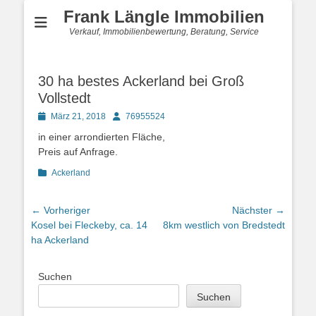
Frank Längle Immobilien
Verkauf, Immobilienbewertung, Beratung, Service
30 ha bestes Ackerland bei Groß
Vollstedt
Posted
Autor
März 21, 2018
76955524
on
in einer arrondierten Fläche,
Preis auf Anfrage.
Kategorien
Ackerland
Beitragsnavigation
← Vorheriger
Nächster →
Vorheriger
Nächster
Kosel bei Fleckeby, ca. 14
8km westlich von Bredstedt
Beitrag:
Beitrag:
ha Ackerland
Suchen
Suchen