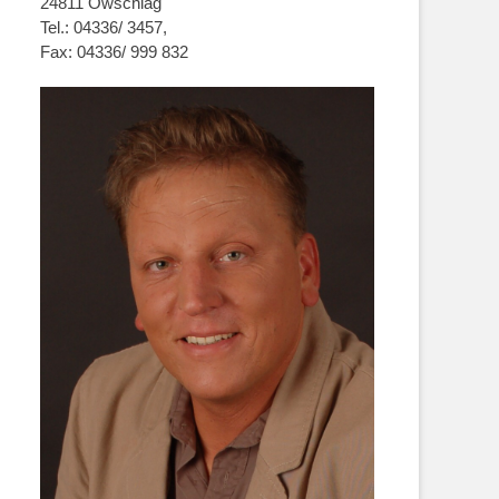
24811 Owschlag
Tel.: 04336/ 3457,
Fax: 04336/ 999 832