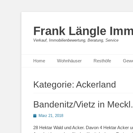
Frank Längle Imm
Verkauf, Immobilienbewertung, Beratung, Service
Primäres Menü
Zum
Home
Wohnhäuser
Resthöfe
Gewe
Inhalt
springen
Kategorie:
Ackerland
Bandenitz/Vietz in Meck
Posted
März 21, 2018
on
28 Hektar Wald und Acker. Davon 4 Hektar Acker un